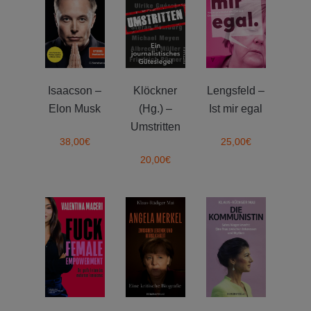
Isaacson –
Klöckner
Lengsfeld –
Elon Musk
(Hg.) –
Ist mir egal
Umstritten
38,00
€
25,00
€
20,00
€