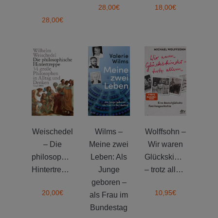
28,00
€
18,00
€
28,00
€
Weischedel
Wilms –
Wolffsohn –
– Die
Meine zwei
Wir waren
philosophische
Leben: Als
Glückskinder
Hintertreppe
Junge
– trotz allem
geboren –
20,00
€
10,95
€
als Frau im
Bundestag