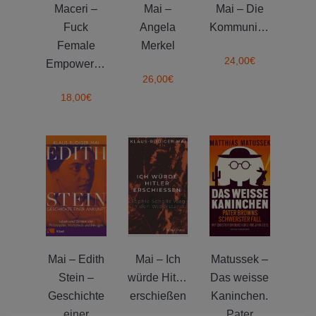
Maceri –
Mai –
Mai – Die
Fuck
Angela
Kommunistin
Female
Merkel
24,00
€
Empowerment
26,00
€
18,00
€
Mai – Edith
Mai – Ich
Matussek –
Stein –
würde Hitler
Das weisse
Geschichte
erschießen
Kaninchen.
einer
Pater