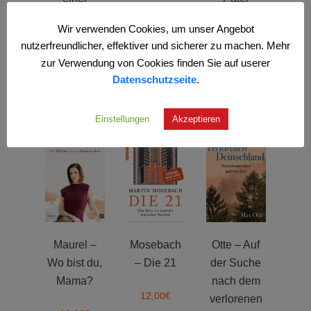
18,00
€
Ankunft
Browns
Wir verwenden Cookies, um unser Angebot
schwerster
nutzerfreundlicher, effektiver und sicherer zu machen. Mehr
22,00
€
Fall
zur Verwendung von Cookies finden Sie auf userer
Datenschutzseite
.
16,00
€
Einstellungen
Akzeptieren
Maurel –
Mosebach
Otte – Auf
Wo bist du,
– Die 21
der Suche
Mama?
nach dem
12,00
€
verlorenen