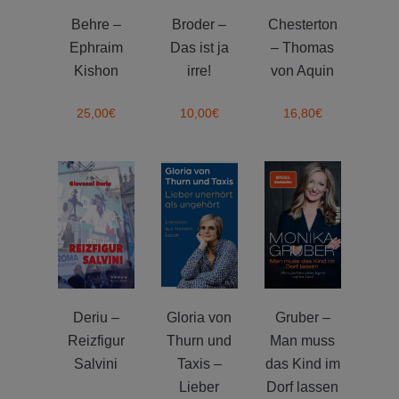
Behre –
Broder –
Chesterton
Ephraim
Das ist ja
– Thomas
Kishon
irre!
von Aquin
25,00
€
10,00
€
16,80
€
Deriu –
Gloria von
Gruber –
Reizfigur
Thurn und
Man muss
Salvini
Taxis –
das Kind im
Lieber
Dorf lassen