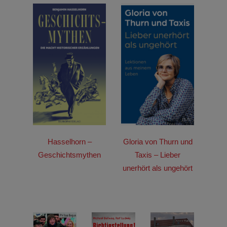
t du,
Hasselhorn –
Gloria von Thurn und
Hese
Geschichtsmythen
Taxis – Lieber
unerhört als ungehört