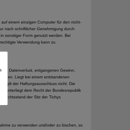
en auf einem einzigen Computer für den nicht-
nur nach schriftlicher Genehmigung durch
 in sonstiger Form genutzt werden. Bei
rechtigte Verwendung kann zu
s
äden, Datenverlust, entgangenen Gewinn,
tstehen. Liegt bei einem entstandenen
r, gilt der Haftungsausschluss nicht. Die
P unterliegt dem Recht der Bundesrepublik
 Gerichtsstand der Sitz der Tichys
nahme zu verwenden und/oder zu löschen, so