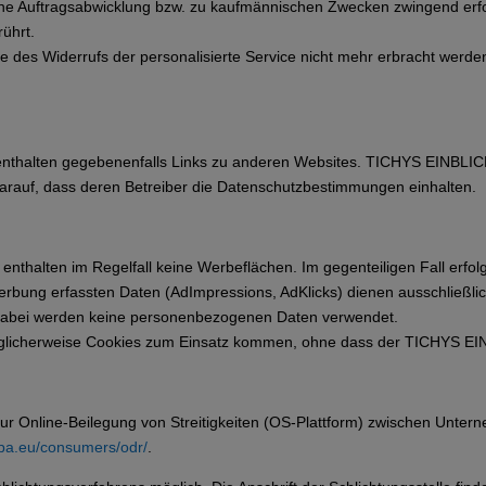
eine Auftragsabwicklung bzw. zu kaufmännischen Zwecken zwingend erfo
ührt.
lle des Widerrufs der personalisierte Service nicht mehr erbracht werd
halten gegebenenfalls Links zu anderen Websites. TICHYS EINBLICK
darauf, dass deren Betreiber die Datenschutzbestimmungen einhalten.
alten im Regelfall keine Werbeflächen. Im gegenteiligen Fall erfolg
ung erfassten Daten (AdImpressions, AdKlicks) dienen ausschließlich
Dabei werden keine personenbezogenen Daten verwendet.
glicherweise Cookies zum Einsatz kommen, ohne dass der TICHYS EIN
zur Online-Beilegung von Streitigkeiten (OS-Plattform) zwischen Unter
pa.eu/consumers/odr/
.