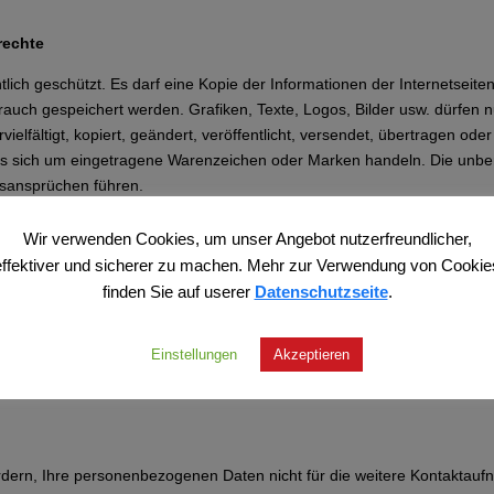
rechte
chtlich geschützt. Es darf eine Kopie der Informationen der Internetseit
auch gespeichert werden. Grafiken, Texte, Logos, Bilder usw. dürfen 
fältigt, kopiert, geändert, veröffentlicht, versendet, übertragen oder
 sich um eingetragene Warenzeichen oder Marken handeln. Die unbe
sansprüchen führen.
Wir verwenden Cookies, um unser Angebot nutzerfreundlicher,
effektiver und sicherer zu machen. Mehr zur Verwendung von Cookie
chäden insbesondere nicht für unmittelbare oder mittelbare Folgesch
finden Sie auf userer
Datenschutzseite
.
die Nutzung dieser Internetseiten oder das Herunterladen von Daten en
oder das Herunterladen von Daten Vorsatz oder grobe Fahrlässigkeit vo
andene Rechtsbeziehung zwischen Ihnen und dem TICHYS EINGLICK SHO
Einstellungen
Akzeptieren
aufleuten, die aus der Nutzung dieser Internetseiten resultieren, ist der
rn, Ihre personenbezogenen Daten nicht für die weitere Kontaktauf