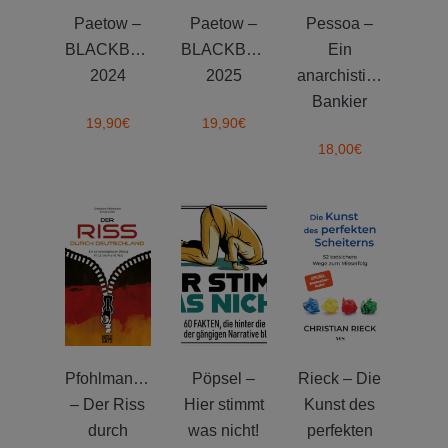
Paetow –
Paetow –
Pessoa –
BLACKBOX
BLACKBOX
Ein
2024
2025
anarchistischer
Bankier
19,90
€
19,90
€
18,00
€
Pfohlmann/Zeller
Pöpsel –
Rieck – Die
– Der Riss
Hier stimmt
Kunst des
durch
was nicht!
perfekten