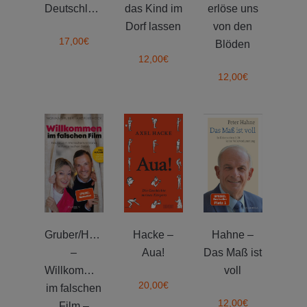
Deutschland?
das Kind im
erlöse uns
Dorf lassen
von den
17,00
€
Blöden
12,00
€
12,00
€
Gruber/Hock
Hacke –
Hahne –
–
Aua!
Das Maß ist
Willkommen
voll
20,00
€
im falschen
12,00
€
Film –