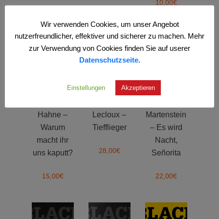
10,00
€
Wir verwenden Cookies, um unser Angebot
nutzerfreundlicher, effektiver und sicherer zu machen. Mehr
zur Verwendung von Cookies finden Sie auf userer
Datenschutzseite
.
Einstellungen
Akzeptieren
Hahne –
Lecloux –
Martenstein
Warum
Tiefflieger
– Es wird
macht ihr
Nacht,
28,00
€
uns kaputt?
Señorita
15,00
€
22,00
€