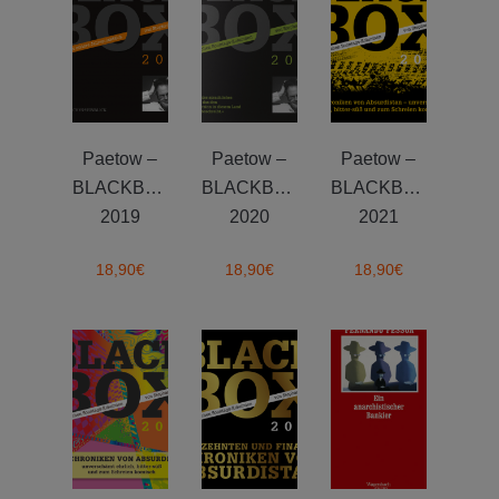
Paetow –
Paetow –
Paetow –
BLACKBOX
BLACKBOX
BLACKBOX
2019
2020
2021
18,90
€
18,90
€
18,90
€