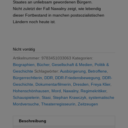
Staates an unliebsam gewordenen Bürgern.
Nicht zuletzt der Fall Nawalny zeigt, wie lebendig
dieser Fortbestand in manchen postsozialistischen
Ländern noch heute ist.
Nicht vorrätig
Artikelnummer:
9783451033063
Kategorien:
Biographien
,
Bücher
,
Gesellschaft & Medien
,
Politik &
Geschichte
Schlagwörter:
Ausbürgerung
,
Betroffene
,
Bürgerrechtlerin
,
DDR
,
DDR-Friedensbewegung
,
DDR-
Geschichte
,
Dokumentarfilmerin
,
Dresden
,
Freya Klier
,
Hohenschönhausen
,
Mord
,
Nawalny
,
Regimekritiker
,
Schauspielerin
,
Stasi
,
Stephan Krawczyk
,
systematische
Mordversuche
,
Theaterregisseurin
,
Zeitzeugen
Beschreibung