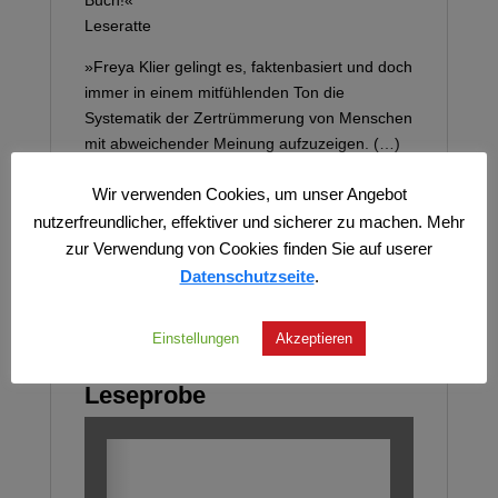
Leseratte
»Freya Klier gelingt es, faktenbasiert und doch
immer in einem mitfühlenden Ton die
Systematik der Zertrümmerung von Menschen
mit abweichender Meinung aufzuzeigen. (…)
Das Werk von Freya Klier ist ein
Wir verwenden Cookies, um unser Angebot
schmerzhaftes Antidot gegen allzu
verharmlosende Goodbye-Lenin-Nostalgie.
nutzerfreundlicher, effektiver und sicherer zu machen. Mehr
Unbedingt lesenswert.«
zur Verwendung von Cookies finden Sie auf userer
W. Wagner
Datenschutzseite
.
Einstellungen
Akzeptieren
Leseprobe