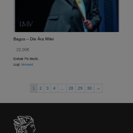
Bagus – Die Ära Milei
22,00
€
Enthält 7% MwSt.
zzgl.
Versand
1
2
3
4
…
28
29
30
→