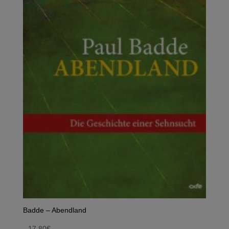
Badde – Abendland
17,80
€