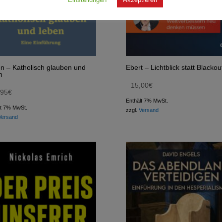
n – Katholisch glauben und
Ebert – Lichtblick statt Blackou
n
15,00
€
,95
€
Enthält 7% MwSt.
lt 7% MwSt.
zzgl.
Versand
Versand