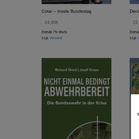
Cotar – Inside Bundestag
Deri
24,00
€
22
Enthält 7% MwSt.
Enthä
zzgl.
Versand
zzgl.