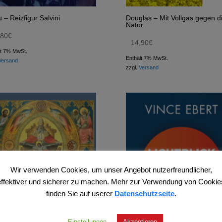
u – Reizfigur Salvini
Douglas – Mit Vollgas gegen d
Natur
,80
€
14,90
€
lt 7% MwSt.
Enthält 7% MwSt.
Versand
zzgl.
Versand
Wir verwenden Cookies, um unser Angebot nutzerfreundlicher,
effektiver und sicherer zu machen. Mehr zur Verwendung von Cookie
finden Sie auf userer
Datenschutzseite
.
Einstellungen
Akzeptieren