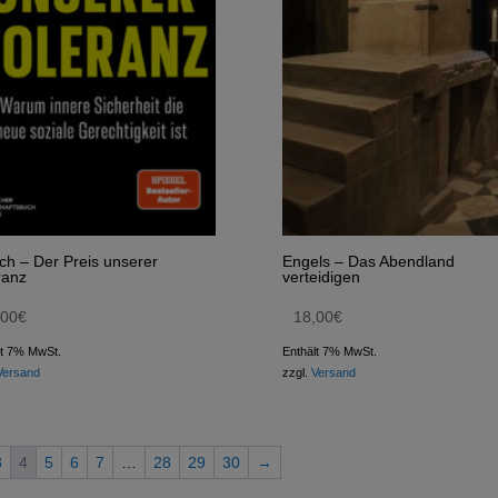
ch – Der Preis unserer
Engels – Das Abendland
ranz
verteidigen
,00
€
18,00
€
lt 7% MwSt.
Enthält 7% MwSt.
Versand
zzgl.
Versand
3
4
5
6
7
…
28
29
30
→