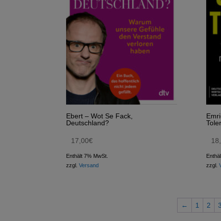
Ebert – Wot Se Fack,
Emri
Deutschland?
Tole
17,00
€
18
Enthält 7% MwSt.
Enthä
zzgl.
Versand
zzgl.
←
1
2