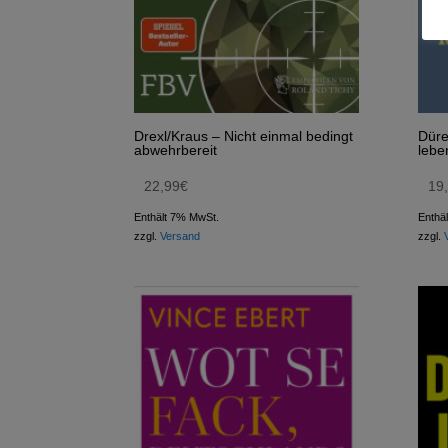
Drexl/Kraus – Nicht einmal bedingt
Düre
abwehrbereit
lebe
22,99
€
19
Enthält 7% MwSt.
Enthä
zzgl.
Versand
zzgl.