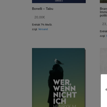
Bonelli – Tabu
Bran
Immi
poli
20,00
€
23
Enthält 7% MwSt.
zzgl.
Versand
Enthä
zzgl.