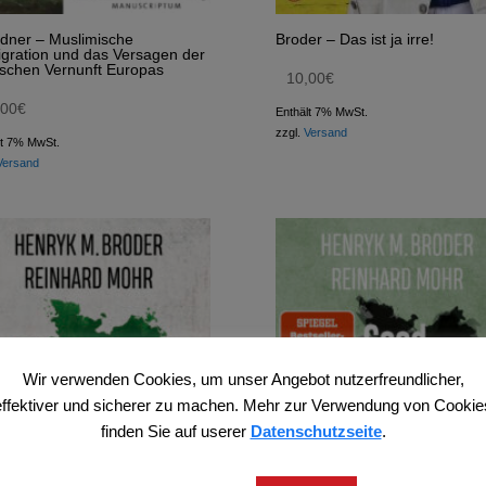
dner – Muslimische
Broder – Das ist ja irre!
gration und das Versagen der
tischen Vernunft Europas
10,00
€
,00
€
Enthält 7% MwSt.
zzgl.
Versand
lt 7% MwSt.
Versand
Wir verwenden Cookies, um unser Angebot nutzerfreundlicher,
effektiver und sicherer zu machen. Mehr zur Verwendung von Cookie
finden Sie auf userer
Datenschutzseite
.