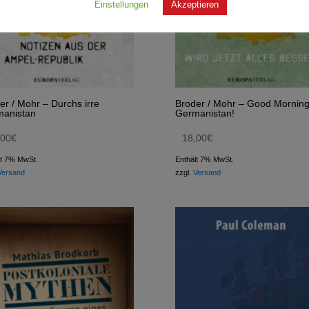
Einstellungen
Akzeptieren
er / Mohr – Durchs irre
Broder / Mohr – Good Mornin
anistan
Germanistan!
,00
€
18,00
€
lt 7% MwSt.
Enthält 7% MwSt.
Versand
zzgl.
Versand