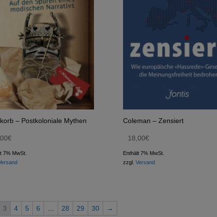
korb – Postkoloniale Mythen
Coleman – Zensiert
,00
€
18,00
€
lt 7% MwSt.
Enthält 7% MwSt.
Versand
zzgl.
Versand
3
4
5
6
…
28
29
30
→