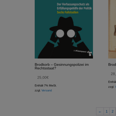
Brodkorb – Gesinnungspolizei im
Brod
Rechtsstaat?
28
25,00
€
Enthä
Enthält 7% MwSt.
zzgl.
zzgl.
Versand
←
1
2