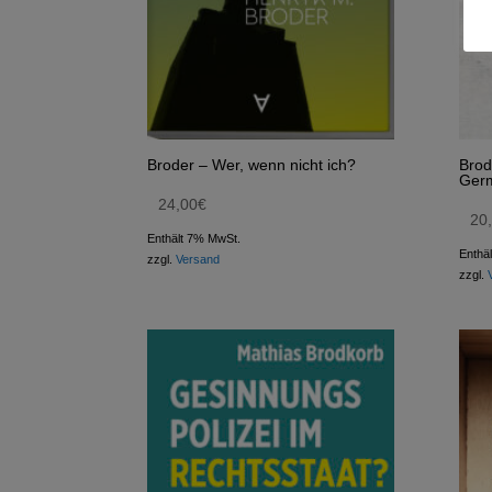
Broder – Wer, wenn nicht ich?
Brod
Germ
24,00
€
20
Enthält 7% MwSt.
Enthä
zzgl.
Versand
zzgl.