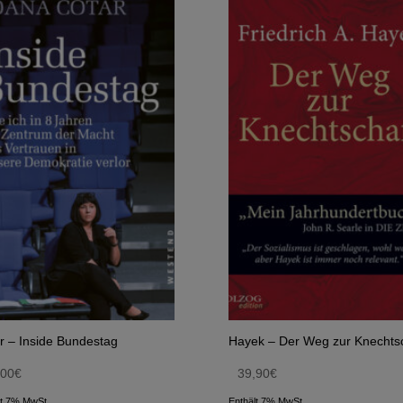
r – Inside Bundestag
Hayek – Der Weg zur Knechtsc
,00
€
39,90
€
lt 7% MwSt.
Enthält 7% MwSt.