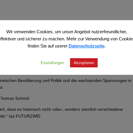
Wir verwenden Cookies, um unser Angebot nutzerfreundlicher,
nen sehr interessanten Essay zur Krise der liberalen Demokratie vor.“
effektiver und sicherer zu machen. Mehr zur Verwendung von Cookie
n
finden Sie auf userer
Datenschutzseite
.
emokratie.“ Der Standard, Günter Kaindlstorfer
uf den obligaten Kitsch verzichtet, der angesichts der Lage nur
Einstellungen
Akzeptieren
it, Thomas E. Schmidt
g zwischen Bevölkerung und Politik und die wachsenden Spannungen in
st
 Thomas Schmid
ert, dass es historisch nicht »die«, sondern ziemlich verschiedene
gibt.“ taz FUTURZWEI