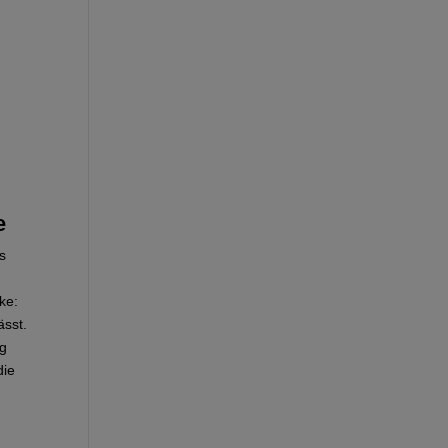
e
s
ke:
ässt.
ng
die