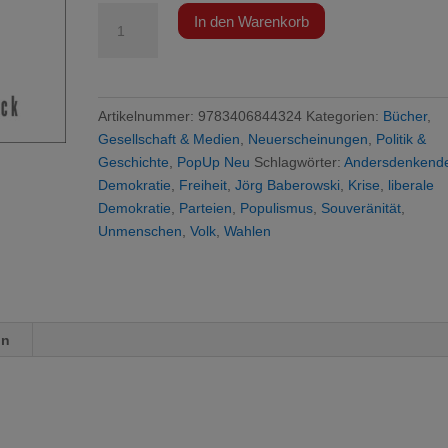
Baberowski
In den Warenkorb
-
Am
Volk
vorbei
Artikelnummer:
9783406844324
Kategorien:
Bücher
,
Menge
Gesellschaft & Medien
,
Neuerscheinungen
,
Politik &
Geschichte
,
PopUp Neu
Schlagwörter:
Andersdenkend
Demokratie
,
Freiheit
,
Jörg Baberowski
,
Krise
,
liberale
Demokratie
,
Parteien
,
Populismus
,
Souveränität
,
Unmenschen
,
Volk
,
Wahlen
on