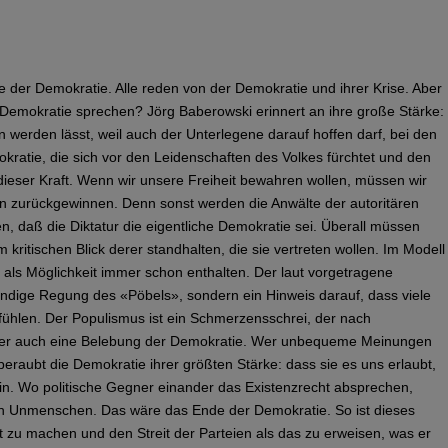
e der Demokratie. Alle reden von der Demokratie und ihrer Krise. Aber
 Demokratie sprechen? Jörg Baberowski erinnert an ihre große Stärke:
n werden lässt, weil auch der Unterlegene darauf hoffen darf, bei den
ratie, die sich vor den Leidenschaften des Volkes fürchtet und den
dieser Kraft. Wenn wir unsere Freiheit bewahren wollen, müssen wir
n zurückgewinnen. Denn sonst werden die Anwälte der autoritären
n, daß die Diktatur die eigentliche Demokratie sei. Überall müssen
m kritischen Blick derer standhalten, die sie vertreten wollen. Im Modell
 als Möglichkeit immer schon enthalten. Der laut vorgetragene
ändige Regung des «Pöbels», sondern ein Hinweis darauf, dass viele
fühlen. Der Populismus ist ein Schmerzensschrei, der nach
st er auch eine Belebung der Demokratie. Wer unbequeme Meinungen
 beraubt die Demokratie ihrer größten Stärke: dass sie es uns erlaubt,
ein. Wo politische Gegner einander das Existenzrecht absprechen,
en Unmenschen. Das wäre das Ende der Demokratie. So ist dieses
 zu machen und den Streit der Parteien als das zu erweisen, was er