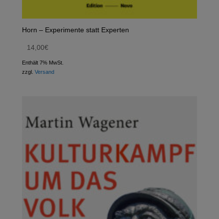
Horn – Experimente statt Experten
14,00
€
Enthält 7% MwSt.
zzgl.
Versand