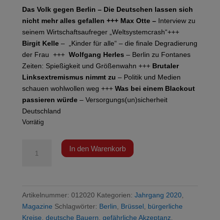
Das Volk gegen Berlin – Die Deutschen lassen sich
nicht mehr alles gefallen
+++ Max Otte –
Interview zu
seinem Wirtschaftsaufreger „Weltsystemcrash“+++
Birgit Kelle
– „Kinder für alle“ – die finale Degradierung
der Frau +++
Wolfgang Herles
– Berlin zu Fontanes
Zeiten: Spießigkeit und Größenwahn +++
Brutaler
Linksextremismus nimmt zu
– Politik und Medien
schauen wohlwollen weg +++
Was bei einem Blackout
passieren würde
– Versorgungs(un)sicherheit
Deutschland
Vorrätig
Das
In den Warenkorb
Volk
gegen
Berlin
Menge
Artikelnummer:
012020
Kategorien:
Jahrgang 2020
,
Magazine
Schlagwörter:
Berlin
,
Brüssel
,
bürgerliche
Kreise
,
deutsche Bauern
,
gefährliche Akzeptanz
,