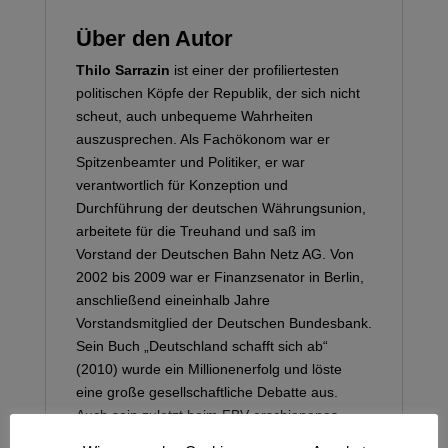
Über den Autor
Thilo Sarrazin
ist einer der profiliertesten
politischen Köpfe der Republik, der sich nicht
scheut, auch unbequeme Wahrheiten
auszusprechen. Als Fachökonom war er
Spitzenbeamter und Politiker, er war
verantwortlich für Konzeption und
Durchführung der deutschen Währungsunion,
arbeitete für die Treuhand und saß im
Vorstand der Deutschen Bahn Netz AG. Von
2002 bis 2009 war er Finanzsenator in Berlin,
anschließend eineinhalb Jahre
Vorstandsmitglied der Deutschen Bundesbank.
Sein Buch „Deutschland schafft sich ab“
(2010) wurde ein Millionenerfolg und löste
eine große gesellschaftliche Debatte aus.
Auch sein zuletzt beim FBV erschienenes
Werk
„
Feindliche Übernahme.
Wie der Islam