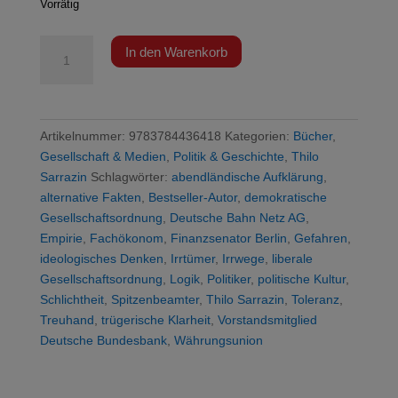
Vorrätig
Sarrazin
In den Warenkorb
-
Die
Vernunft
und
Artikelnummer:
9783784436418
Kategorien:
Bücher
,
ihre
Gesellschaft & Medien
,
Politik & Geschichte
,
Thilo
Feinde
Sarrazin
Schlagwörter:
abendländische Aufklärung
,
Menge
alternative Fakten
,
Bestseller-Autor
,
demokratische
Gesellschaftsordnung
,
Deutsche Bahn Netz AG
,
Empirie
,
Fachökonom
,
Finanzsenator Berlin
,
Gefahren
,
ideologisches Denken
,
Irrtümer
,
Irrwege
,
liberale
Gesellschaftsordnung
,
Logik
,
Politiker
,
politische Kultur
,
Schlichtheit
,
Spitzenbeamter
,
Thilo Sarrazin
,
Toleranz
,
Treuhand
,
trügerische Klarheit
,
Vorstandsmitglied
Deutsche Bundesbank
,
Währungsunion