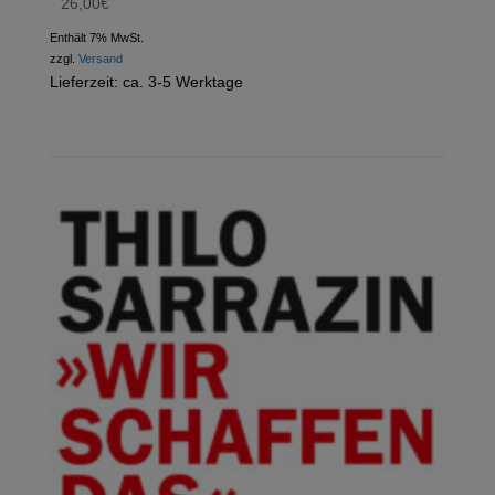
26,00
€
Enthält 7% MwSt.
zzgl.
Versand
Lieferzeit: ca. 3-5 Werktage