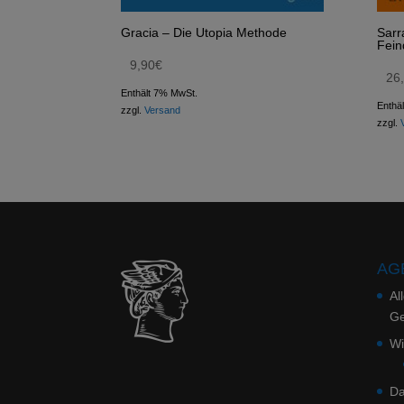
Gracia – Die Utopia Methode
Sarr
Fein
9,90
€
26
Enthält 7% MwSt.
Enthä
zzgl.
Versand
zzgl.
AGB
Al
Ge
Wi
Da