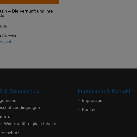
azin – Die Vernunft und ihre
de
,00
€
lt 7% MwSt.
Versand
 & Datenschutz
Impressum & Kontakt
lgemeine
Impressum
schäftsbedingungen
Kontakt
derruf
Widerruf für digitale Inhalte
tenschutz