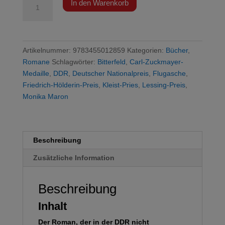
In den Warenkorb
-
Flugasche
Menge
Artikelnummer:
9783455012859
Kategorien:
Bücher
,
Romane
Schlagwörter:
Bitterfeld
,
Carl-Zuckmayer-
Medaille
,
DDR
,
Deutscher Nationalpreis
,
Flugasche
,
Friedrich-Hölderin-Preis
,
Kleist-Pries
,
Lessing-Preis
,
Monika Maron
Beschreibung
Zusätzliche Information
Beschreibung
Inhalt
Der Roman, der in der DDR nicht