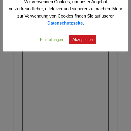
Wir verwenden Cookies, um unser Angebot
Die in ihrer neuen Verlagsheimat Hoffmann
nutzerfreundlicher, effektiver und sicherer zu machen. Mehr
und Campe veröffentlichten Werke von
zur Verwendung von Cookies finden Sie auf userer
Monika Maron sind im TE Shop erhältlich.
Datenschutzseite
.
Leseprobe
Einstellungen
Akzeptieren