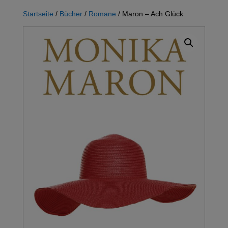
Startseite
/
Bücher
/
Romane
/ Maron – Ach Glück