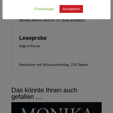
Die in ihrer neuen Verlagsheimat Hoffmann
Einstellungen
Akzeptieren
und Campe veröffentlichten Werke von
Monika Maron sind im TE Shop erhältlich.
Leseprobe
folgt in Kürze
Hardcover mit Schutzumschlag, 224 Seiten
Das könnte Ihnen auch
gefallen …