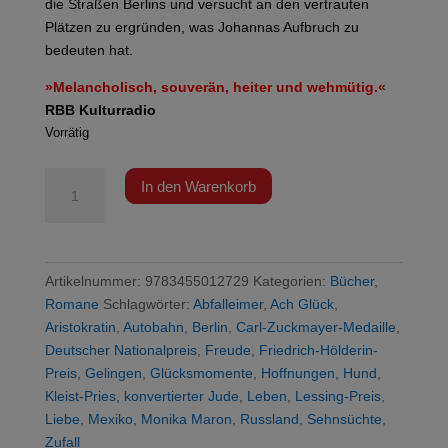
die Straßen Berlins und versucht an den vertrauten
Plätzen zu ergründen, was Johannas Aufbruch zu
bedeuten hat.
»Melancholisch, souverän, heiter und wehmütig.«
RBB Kulturradio
Vorrätig
Maron
In den Warenkorb
-
Ach
Glück
Menge
Artikelnummer:
9783455012729
Kategorien:
Bücher
,
Romane
Schlagwörter:
Abfalleimer
,
Ach Glück
,
Aristokratin
,
Autobahn
,
Berlin
,
Carl-Zuckmayer-Medaille
,
Deutscher Nationalpreis
,
Freude
,
Friedrich-Hölderin-
Preis
,
Gelingen
,
Glücksmomente
,
Hoffnungen
,
Hund
,
Kleist-Pries
,
konvertierter Jude
,
Leben
,
Lessing-Preis
,
Liebe
,
Mexiko
,
Monika Maron
,
Russland
,
Sehnsüchte
,
Zufall