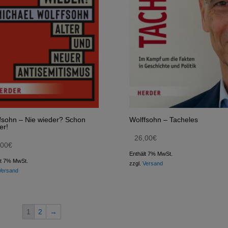
fsohn – Nie wieder? Schon
Wolffsohn – Tacheles
er!
26,00
€
,00
€
Enthält 7% MwSt.
lt 7% MwSt.
zzgl.
Versand
Versand
1
2
→