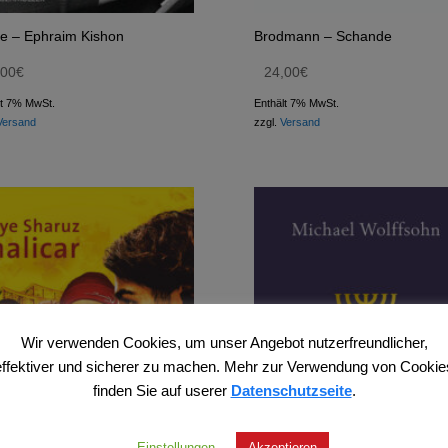
e – Ephraim Kishon
Brodmann – Schande
,00
€
24,00
€
lt 7% MwSt.
Enthält 7% MwSt.
Versand
zzgl.
Versand
Wir verwenden Cookies, um unser Angebot nutzerfreundlicher,
effektiver und sicherer zu machen. Mehr zur Verwendung von Cookie
finden Sie auf userer
Datenschutzseite
.
Einstellungen
Akzeptieren