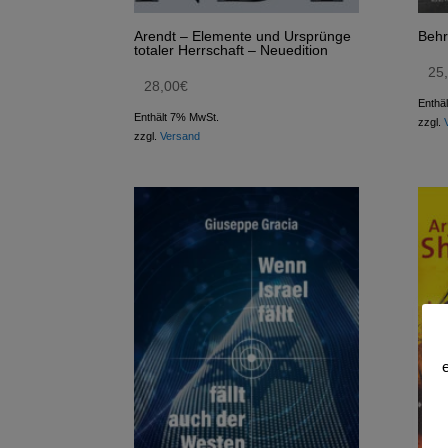
Arendt – Elemente und Ursprünge
Behr
totaler Herrschaft – Neuedition
25
28,00
€
Enthä
Enthält 7% MwSt.
zzgl.
zzgl.
Versand