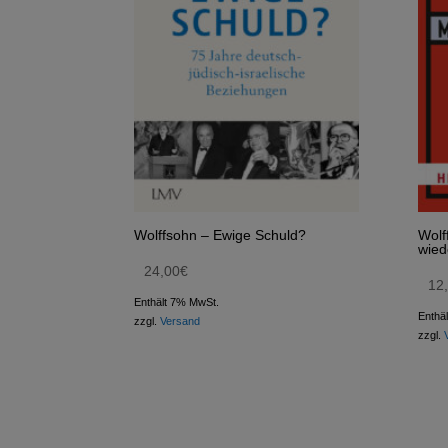
Wolffsohn – Ewige Schuld?
Wolf
wied
24,00
€
12
Enthält 7% MwSt.
Enthä
zzgl.
Versand
zzgl.