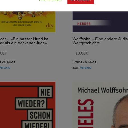
icar – »Ein nasser Hund ist
Wolffsohn – Eine andere Jüdi
er als ein trockener Jude«
Weltgeschichte
,00
€
18,00
€
lt 7% MwSt.
Enthält 7% MwSt.
Versand
zzgl.
Versand