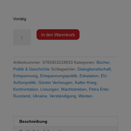
Vorrätig
Verheugen
In den Warenkorb
/
Erler
-
Der
Artikelnummer:
9783453218833
Kategorien:
Bücher
,
lange
Politik & Geschichte
Schlagwörter:
Dialogbereitschaft
,
Weg
Entspannung
,
Entspannungspolitik
,
Eskalation
,
EU-
zum
Außenpolitik
,
Günter Verheugen
,
Kalter Krieg
,
Krieg
Konfrontation
,
Lösungen
,
Machtstreben
,
Petra Erler
,
Menge
Russland
,
Ukraine
,
Verständigung
,
Westen
Beschreibung