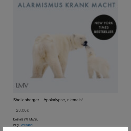
Shellenberger – Apokalypse, niemals!
28,00
€
Enthält 7% MwSt.
zzgl.
Versand