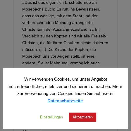
»Das ist das eigentlich Erschütternde an
Mosebachs Buch: Es ruft ins Bewusstsein,
dass das wohlige, mit dem Staat und der
vorherrschenden Meinung arrangierte
Christentum der Ausnahmezustand ist. Im
Vergleich zu den Kopten sind wir alle Freizeit-
Christen, die für ihren Glauben nichts riskieren
müssen. (…) Die Kirche der Kopten, die
Mosebach uns vor Augen stellt, ist eine
andere. Sie ist Mahnung, womöglich auch
Zukunftsvision und damit ist ›Die 21‹ eines der
wichtigsten Bücher über den Zustand des
Wir verwenden Cookies, um unser Angebot
Christentums überhaupt.«
nutzerfreundlicher, effektiver und sicherer zu machen. Mehr
Alexander von Schönburg, Die Tagespost
zur Verwendung von Cookies finden Sie auf userer
Datenschutzseite
.
Einstellungen
Akzeptieren