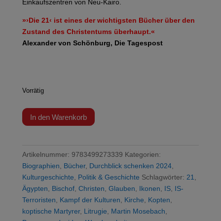
Einkaufszentren von Neu-Kairo.
»›Die 21‹ ist eines der wichtigsten Bücher über den
Zustand des Christentums überhaupt.«
Alexander von Schönburg, Die Tagespost
Vorrätig
Mosebach
In den Warenkorb
-
Die
21
Artikelnummer:
9783499273339
Kategorien:
Menge
Biographien
,
Bücher
,
Durchblick schenken 2024
,
Kulturgeschichte
,
Politik & Geschichte
Schlagwörter:
21
,
Ägypten
,
Bischof
,
Christen
,
Glauben
,
Ikonen
,
IS
,
IS-
Terroristen
,
Kampf der Kulturen
,
Kirche
,
Kopten
,
koptische Martyrer
,
Litrugie
,
Martin Mosebach
,