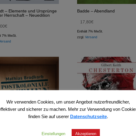
dt – Elemente und Ursprünge
Badde – Abendland
ler Herrschaft – Neuedition
17,80
€
,00
€
Enthält 7% MwSt.
lt 7% MwSt.
zzgl.
Versand
Versand
Wir verwenden Cookies, um unser Angebot nutzerfreundlicher,
effektiver und sicherer zu machen. Mehr zur Verwendung von Cookie
finden Sie auf userer
Datenschutzseite
.
Einstellungen
Akzeptieren