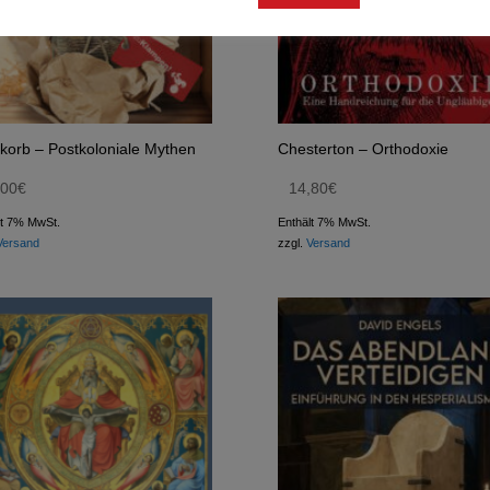
korb – Postkoloniale Mythen
Chesterton – Orthodoxie
,00
€
14,80
€
lt 7% MwSt.
Enthält 7% MwSt.
Versand
zzgl.
Versand