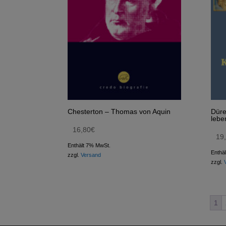
Chesterton – Thomas von Aquin
Düre
lebe
16,80
€
19
Enthält 7% MwSt.
Enthä
zzgl.
Versand
zzgl.
1