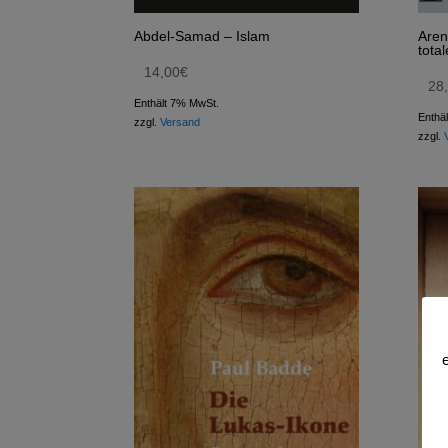
Abdel-Samad – Islam
Aren
tota
14,00
€
28
Enthält 7% MwSt.
Enthä
zzgl.
Versand
zzgl.