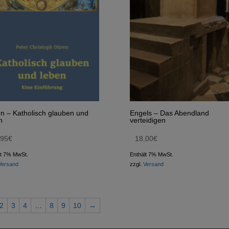
n – Katholisch glauben und
Engels – Das Abendland
n
verteidigen
,95
€
18,00
€
lt 7% MwSt.
Enthält 7% MwSt.
Versand
zzgl.
Versand
2
3
4
…
8
9
10
→