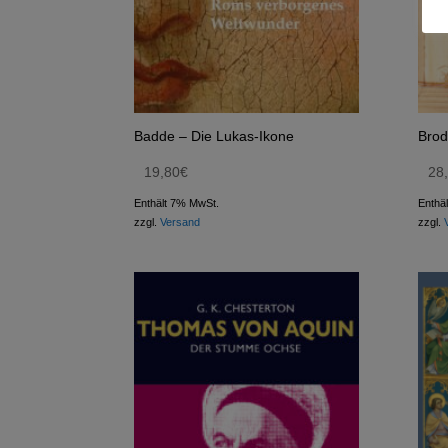
Badde – Die Lukas-Ikone
Brod
19,80
€
28
Enthält 7% MwSt.
Enthä
zzgl.
Versand
zzgl.