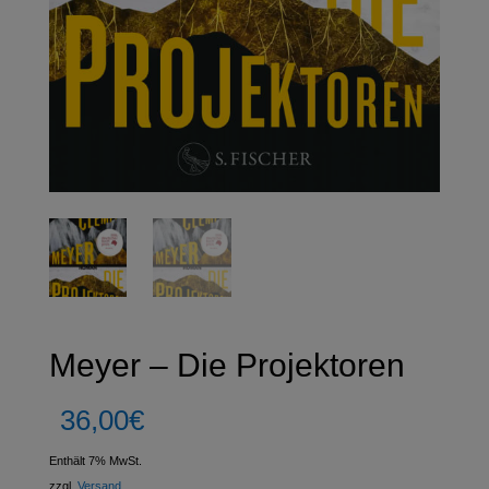
Meyer – Die Projektoren
36,00
€
Enthält 7% MwSt.
zzgl.
Versand