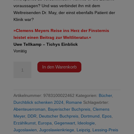
voraussagen? Und was verbindet ihn mit dem
Weltreisenden Dr. May, der einst ebenfalls Patient der
Klinik war?
»Clemens Meyers Reise ins Herz der Finsternis
leistet einen Beitrag zur Weltliteratur.«
Uwe Tellkamp – Tichys Einblick
Vorrätig
Meyer
In den Warenkorb
-
Die
Projektoren
Menge
Artikelnummer:
9783100022462
Kategorien:
Bücher
,
Durchblick schenken 2024
,
Romane
Schlagwörter:
Abenteuerroman
,
Bayerischer Buchpreis
,
Clemens
Meyer
,
DDR
,
Deutscher Buchpreis
,
Dortmund
,
Epos
,
Erzählkunst
,
Europa
,
Gegenwart
,
Ideologie
,
Jugoslawien
,
Jugoslawienkriege
,
Leipzig
,
Lessing-Preis