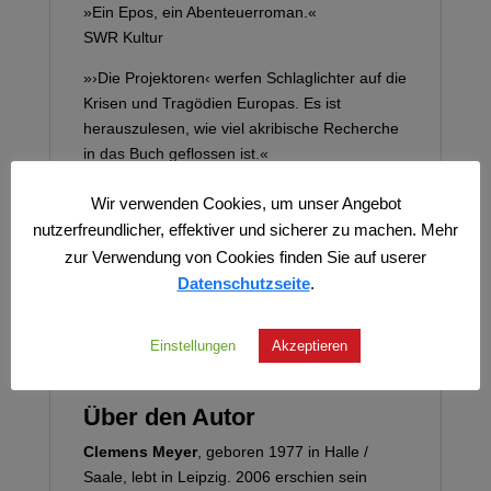
»Ein Epos, ein Abenteuerroman.«
SWR Kultur
»›Die Projektoren‹ werfen Schlaglichter auf die
Krisen und Tragödien Europas. Es ist
herauszulesen, wie viel akribische Recherche
in das Buch geflossen ist.«
Birgit Zimmermann – dpa
Wir verwenden Cookies, um unser Angebot
»Clemens Meyers Reise ins Herz der
nutzerfreundlicher, effektiver und sicherer zu machen. Mehr
Finsternis leistet einen Beitrag zur
zur Verwendung von Cookies finden Sie auf userer
Weltliteratur.«
Datenschutzseite
.
Uwe Tellkamp – Tichys Einblick
Einstellungen
Akzeptieren
Über den Autor
Clemens Meyer
, geboren 1977 in Halle /
Saale, lebt in Leipzig. 2006 erschien sein