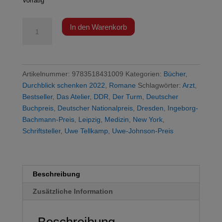
Vorrätig
Tellkamp
In den Warenkorb
-
Der
Schlaf
in
Artikelnummer:
9783518431009
Kategorien:
Bücher
,
den
Durchblick schenken 2022
,
Romane
Schlagwörter:
Arzt
,
Uhren
Bestseller
,
Das Atelier
,
DDR
,
Der Turm
,
Deutscher
Menge
Buchpreis
,
Deutscher Nationalpreis
,
Dresden
,
Ingeborg-
Bachmann-Preis
,
Leipzig
,
Medizin
,
New York
,
Schriftsteller
,
Uwe Tellkamp
,
Uwe-Johnson-Preis
Beschreibung
Zusätzliche Information
Beschreibung