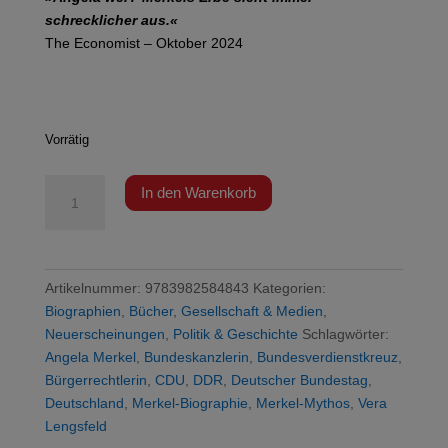
schrecklicher aus.«
The Economist – Oktober 2024
Vorrätig
Lengsfeld
In den Warenkorb
-
Ist
mir
egal
Artikelnummer:
9783982584843
Kategorien:
Menge
Biographien
,
Bücher
,
Gesellschaft & Medien
,
Neuerscheinungen
,
Politik & Geschichte
Schlagwörter:
Angela Merkel
,
Bundeskanzlerin
,
Bundesverdienstkreuz
,
Bürgerrechtlerin
,
CDU
,
DDR
,
Deutscher Bundestag
,
Deutschland
,
Merkel-Biographie
,
Merkel-Mythos
,
Vera
Lengsfeld