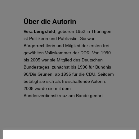
Über die Autorin
Vera Lengsfeld
, geboren 1952 in Thüringen,
ist Politikerin und Publizistin. Sie war
Bürgerrechtlerin und Mitglied der ersten frei
gewählten Volkskammer der DDR. Von 1990
bis 2005 war sie Mitglied des Deutschen
Bundestages, zunächst bis 1996 für Bündnis
90/Die Grünen, ab 1996 für die CDU. Seitdem
betätigt sie sich als freischaffende Autorin.
2008 wurde sie mit dem
Bundesverdienstkreuz am Bande geehrt.