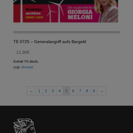
TE 0725 – Generalangriff aufs Bargeld
11,90
€
Enthält 7% MwSt.
zzgl.
Versand
←
1
2
3
4
5
6
7
8
9
→