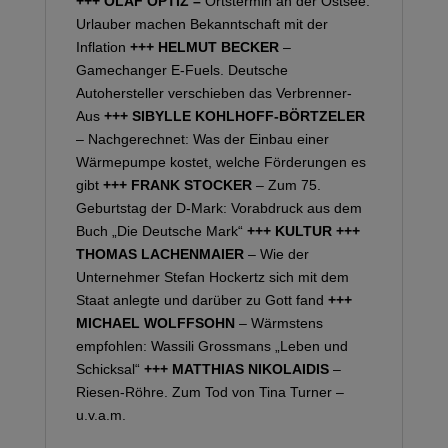
+++ OLAF OPTIZ
–
Ortstermin an der Ostsee.
Urlauber machen Bekanntschaft mit der
Inflation
+++ HELMUT BECKER
–
Gamechanger E-Fuels. Deutsche
Autohersteller verschieben das Verbrenner-
Aus
+++ SIBYLLE KOHLHOFF-BÖRTZELER
– Nachgerechnet: Was der Einbau einer
Wärmepumpe kostet, welche Förderungen es
gibt
+++ FRANK STOCKER
– Zum 75.
Geburtstag der D-Mark: Vorabdruck aus dem
Buch „Die Deutsche Mark“
+++ KULTUR +++
THOMAS LACHENMAIER
– Wie der
Unternehmer Stefan Hockertz sich mit dem
Staat anlegte und darüber zu Gott fand
+++
MICHAEL WOLFFSOHN
– Wärmstens
empfohlen: Wassili Grossmans „Leben und
Schicksal“
+++ MATTHIAS NIKOLAIDIS
–
Riesen-Röhre. Zum Tod von Tina Turner –
u.v.a.m.