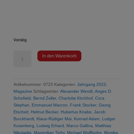
Vorrätig
TE
In den Warenkorb
0723
-
So
teuer
Artikelnummer:
0723
Kategorien:
Jahrgang 2023
,
wird
Magazine
Schlagwörter:
Alexander Wendt
,
Anges D.
der
Schofield
,
Bernd Zeller
,
Charlotte Kirchhof
,
Cora
grüne
Stephan
,
Emmanuel Macron
,
Frank Stocker
,
Georg
Unfug
Etscheit
,
Helmut Becker
,
Hubertus Knabe
,
Jacob
Menge
Burckhardt
,
Klaus-Rüdiger Mai
,
Konrad Adam
,
Ludger
Kusenberg
,
Ludwig Erhard
,
Marco Gallina
,
Matthias
Nikolaidis
,
Maximilian Tichy
,
Michael Wolffsohn
,
Monika