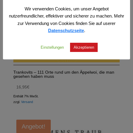
Wir verwenden Cookies, um unser Angebot
nutzerfreundlicher, effektiver und sicherer zu machen. Mehr
zur Verwendung von Cookies finden Sie auf userer
Datenschutzseite
.
Einstellungen
Akzeptieren
Trankovits – 111 Orte rund um den Äppelwoi, die man
gesehen haben muss
16,95
€
Enthält 7% MwSt.
zzgl.
Versand
Angebot!