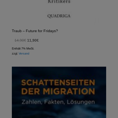
Traub – Future for Fridays?
Ursprünglicher
Aktueller
14,90
€
11,90
€
Preis
Preis
Enthält 7% MwSt.
war:
ist:
zzgl.
Versand
14,90€
11,90€.