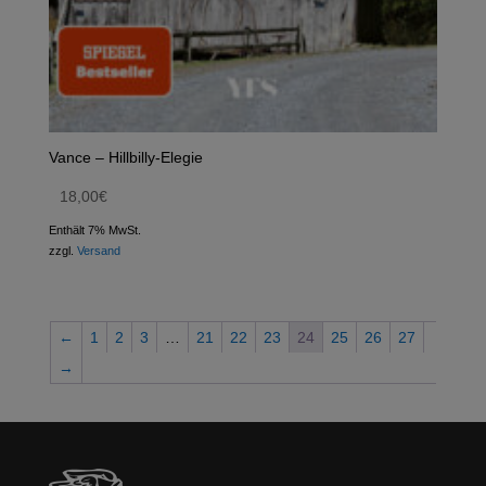
Vance – Hillbilly-Elegie
18,00
€
Enthält 7% MwSt.
zzgl.
Versand
←
1
2
3
…
21
22
23
24
25
26
27
→