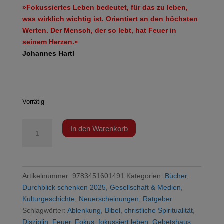
»Fokussiertes Leben bedeutet, für das zu leben,
was wirklich wichtig ist. Orientiert an den höchsten
Werten. Der Mensch, der so lebt, hat Feuer in
seinem Herzen.«
Johannes Hartl
Vorrätig
Hartl
In den Warenkorb
-
Die
Kraft
eines
Artikelnummer:
9783451601491
Kategorien:
Bücher
,
fokussierten
Durchblick schenken 2025
,
Gesellschaft & Medien
,
Lebens
Kulturgeschichte
,
Neuerscheinungen
,
Ratgeber
Menge
Schlagwörter:
Ablenkung
,
Bibel
,
christliche Spiritualität
,
Disziplin
,
Feuer
,
Fokus
,
fokussiert leben
,
Gebetshaus