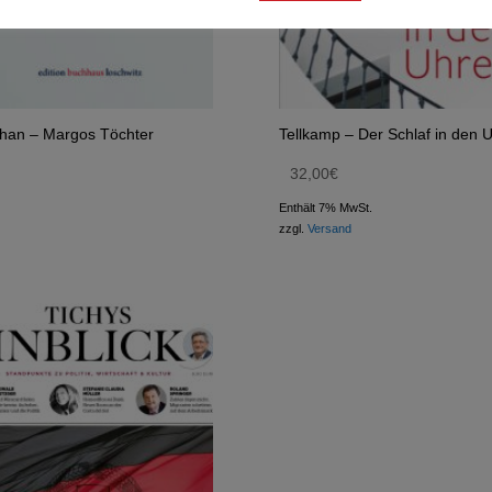
han – Margos Töchter
Tellkamp – Der Schlaf in den 
32,00
€
Enthält 7% MwSt.
zzgl.
Versand