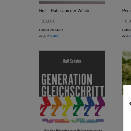
Noll – Rufer aus der Wüste
Prin
19,00
€
8,
Enthält 7% MwSt.
Enthä
zzgl.
Versand
zzgl.