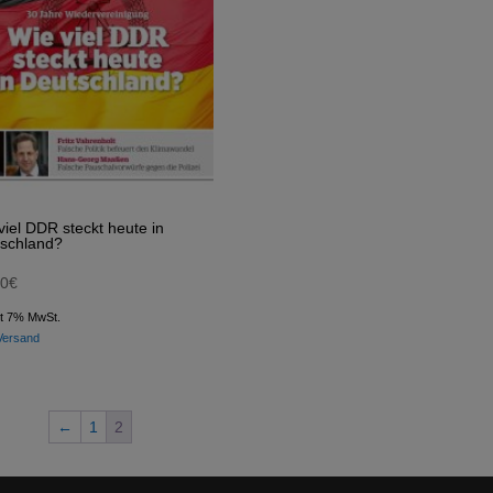
viel DDR steckt heute in
schland?
90
€
lt 7% MwSt.
Versand
←
1
2