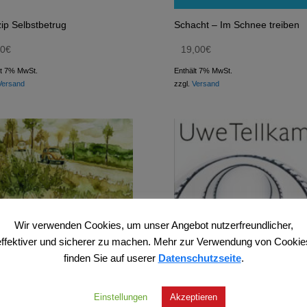
zip Selbstbetrug
Schacht – Im Schnee treiben
00
€
19,00
€
lt 7% MwSt.
Enthält 7% MwSt.
Versand
zzgl.
Versand
Wir verwenden Cookies, um unser Angebot nutzerfreundlicher,
effektiver und sicherer zu machen. Mehr zur Verwendung von Cookie
finden Sie auf userer
Datenschutzseite
.
Einstellungen
Akzeptieren