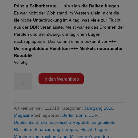
Prinzip Selbstbetrug
… bis sich die Balken biegen
Es war nicht der Wohlstand im Westen allein, nicht die
kleinliche Unterdrückung im Alltag, was viele zur Flucht
aus der DDR veranlasste. Meist war es das Dröhnen der
Parolen und der Zwang, die täglichen Lügen
nachzuplappern. Das kommt einem bekannt vor +++
Der eingebildete Reichtum
+++
Merkels neurotische
Republik
Vorrätig
Prinzip
In den Warenkorb
Selbstbetrug
Menge
Artikelnummer:
112018
Kategorien:
Jahrgang 2018
,
Magazine
Schlagwörter:
Berlin
,
Bonn
,
DDR
,
Deutschland
,
Die neurotische Republik
,
eingebildeter
Reichtum
,
Finanzierung Europas
,
Flucht
,
Lügen
,
Märchen vom reichen Land
,
Millionen Zuwanderer
,