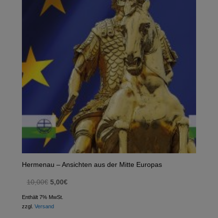
Hermenau – Ansichten aus der Mitte Europas
Ursprünglicher
Aktueller
10,00
€
5,00
€
Preis
Preis
Enthält 7% MwSt.
war:
ist:
zzgl.
Versand
10,00€
5,00€.