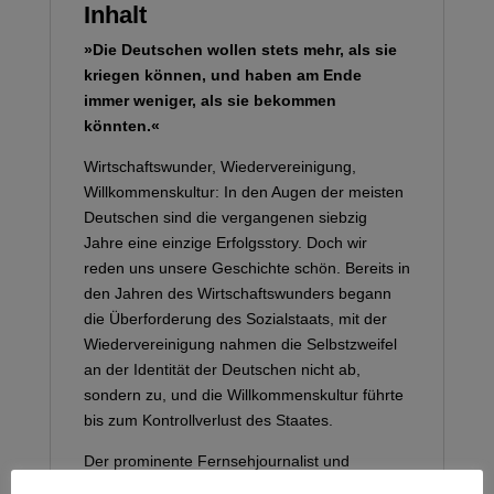
Inhalt
»Die Deutschen wollen stets mehr, als sie
kriegen können, und haben am Ende
immer weniger, als sie bekommen
könnten.«
Wirtschaftswunder, Wiedervereinigung,
Willkommenskultur: In den Augen der meisten
Deutschen sind die vergangenen siebzig
Jahre eine einzige Erfolgsstory. Doch wir
reden uns unsere Geschichte schön. Bereits in
den Jahren des Wirtschaftswunders begann
die Überforderung des Sozialstaats, mit der
Wiedervereinigung nahmen die Selbstzweifel
an der Identität der Deutschen nicht ab,
sondern zu, und die Willkommenskultur führte
bis zum Kontrollverlust des Staates.
Der prominente Fernsehjournalist und
Schriftsteller Wolfgang Herles verknüpft