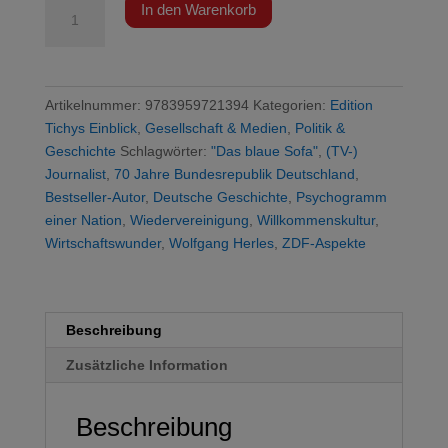
Herles
In den Warenkorb
-
Die
neurotische
Nation
Artikelnummer:
9783959721394
Kategorien:
Edition
Menge
Tichys Einblick
,
Gesellschaft & Medien
,
Politik &
Geschichte
Schlagwörter:
"Das blaue Sofa"
,
(TV-)
Journalist
,
70 Jahre Bundesrepublik Deutschland
,
Bestseller-Autor
,
Deutsche Geschichte
,
Psychogramm
einer Nation
,
Wiedervereinigung
,
Willkommenskultur
,
Wirtschaftswunder
,
Wolfgang Herles
,
ZDF-Aspekte
Beschreibung
Zusätzliche Information
Beschreibung