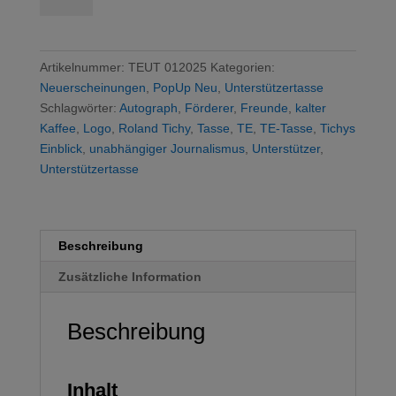
-
Alles
andere
Artikelnummer:
TEUT 012025
Kategorien:
ist
Neuerscheinungen
,
PopUp Neu
,
Unterstützertasse
kalter
Schlagwörter:
Autograph
,
Förderer
,
Freunde
,
kalter
Kaffee
Kaffee
,
Logo
,
Roland Tichy
,
Tasse
,
TE
,
TE-Tasse
,
Tichys
Menge
Einblick
,
unabhängiger Journalismus
,
Unterstützer
,
Unterstützertasse
Beschreibung
Zusätzliche Information
Beschreibung
Inhalt