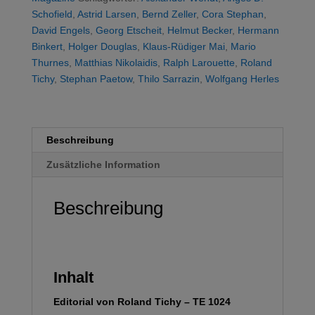
das?
Schofield
,
Astrid Larsen
,
Bernd Zeller
,
Cora Stephan
,
Menge
David Engels
,
Georg Etscheit
,
Helmut Becker
,
Hermann
Binkert
,
Holger Douglas
,
Klaus-Rüdiger Mai
,
Mario
Thurnes
,
Matthias Nikolaidis
,
Ralph Larouette
,
Roland
Tichy
,
Stephan Paetow
,
Thilo Sarrazin
,
Wolfgang Herles
Beschreibung
Zusätzliche Information
Beschreibung
Inhalt
Editorial von Roland Tichy – TE 1024