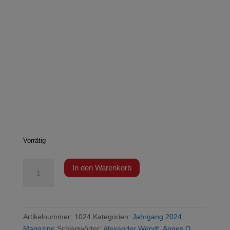
Vorrätig
TE
In den Warenkorb
1024
-
Warum
tun
Artikelnummer:
1024
Kategorien:
Jahrgang 2024
,
sie
Magazine
Schlagwörter:
Alexander Wendt
,
Anges D.