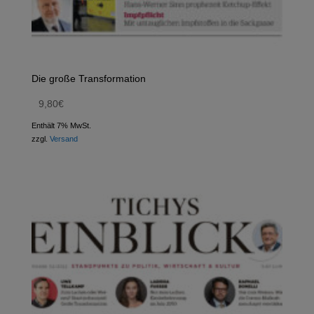
Die große Transformation
9,80
€
Enthält 7% MwSt.
zzgl.
Versand