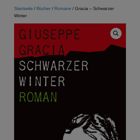
Startseite
/
Bücher
/
Romane
/ Gracia – Schwarzer
Winter