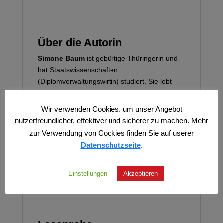
Über die Autorin
Simone Baum
ist gebürtige Thüringerin und
hat Staatswissenschaften
(Diplomverwaltungswirtin) studiert. Sie lebt
heute im Oberbergischen Kreis und ist im
Öffentlichen Dienst tätig. Als
Wir verwenden Cookies, um unser Angebot
Gründungsmitglied der WerteUnion e.V.
nutzerfreundlicher, effektiver und sicherer zu machen. Mehr
(2017) und Landesvorsitzende des
zur Verwendung von Cookies finden Sie auf userer
Fördervereins WerteUnion NRW ist sie auch
Datenschutzseite
.
politisch aktiv
Einstellungen
Akzeptieren