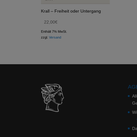
Krall – Freiheit oder Untergang
22,00
€
Enthält 7% MwSt.
zzgl.
Versand
AGB
Al
Ge
Wi
Da