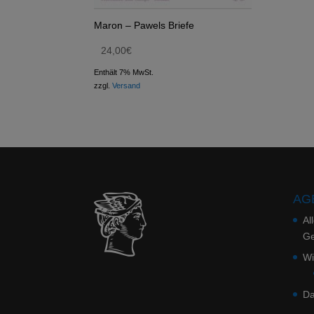
Maron – Pawels Briefe
24,00
€
Enthält 7% MwSt.
zzgl.
Versand
AGB
Al
Ge
Wi
Da