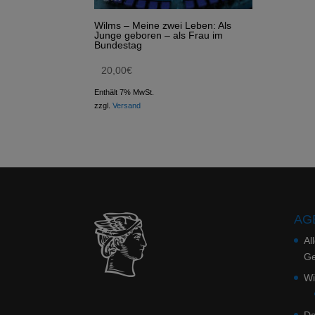
Wilms – Meine zwei Leben: Als
Junge geboren – als Frau im
Bundestag
20,00
€
Enthält 7% MwSt.
zzgl.
Versand
AGB
Al
Ge
Wi
Da