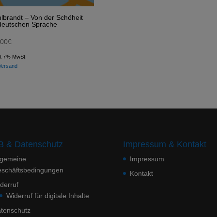
lbrandt – Von der Schöheit
deutschen Sprache
,00
€
lt 7% MwSt.
Versand
 & Datenschutz
Impressum & Kontakt
lgemeine
Impressum
schäftsbedingungen
Kontakt
derruf
Widerruf für digitale Inhalte
tenschutz