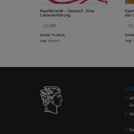
Kaehlbrandt – Deutsch. Eine
Kaeh
Liebeserklärung
der 
12,00
€
14
Enthält 7% MwSt.
Enthä
zzgl.
Versand
zzgl.
AGB
Al
Ge
Wi
Da