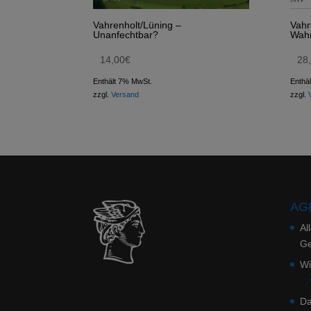
Vahrenholt/Lüning –
Vahr
Unanfechtbar?
Wahr
14,00
€
28
Enthält 7% MwSt.
Enthä
zzgl.
Versand
zzgl.
AGB
Al
Ge
Wi
Da