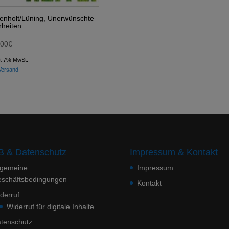
enholt/Lüning, Unerwünschte
heiten
,00
€
lt 7% MwSt.
Versand
 & Datenschutz
Impressum & Kontakt
lgemeine
Impressum
schäftsbedingungen
Kontakt
derruf
Widerruf für digitale Inhalte
tenschutz