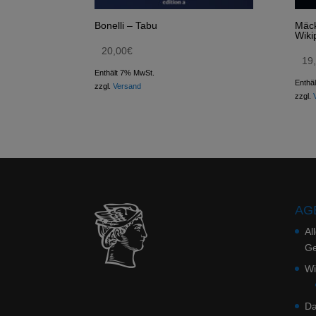
Bonelli – Tabu
Mäck
Wiki
20,00
€
19
Enthält 7% MwSt.
Enthä
zzgl.
Versand
zzgl.
AGB
Al
Ge
Wi
Da