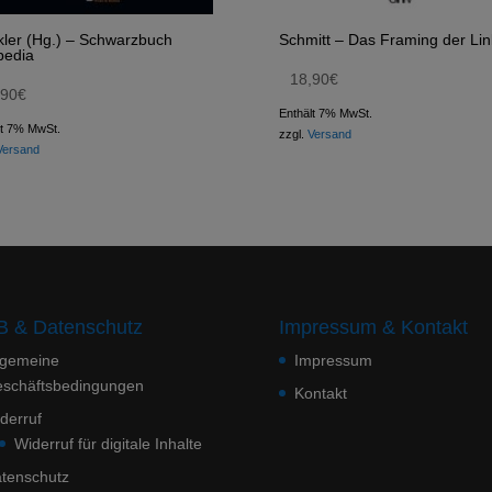
ler (Hg.) – Schwarzbuch
Schmitt – Das Framing der Li
pedia
18,90
€
,90
€
Enthält 7% MwSt.
lt 7% MwSt.
zzgl.
Versand
Versand
 & Datenschutz
Impressum & Kontakt
lgemeine
Impressum
schäftsbedingungen
Kontakt
derruf
Widerruf für digitale Inhalte
tenschutz