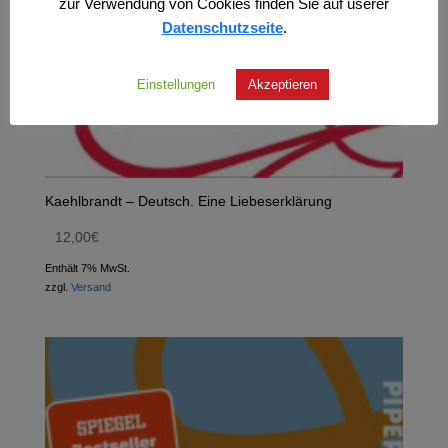
zur Verwendung von Cookies finden Sie auf userer
Datenschutzseite
.
Einstellungen
Akzeptieren
Kaehlbrandt – Deutsch. Eine Liebeserklärung
12,00
€
Enthält 7% MwSt.
zzgl.
Versand