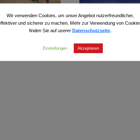
enstein – Es wird Nacht,
Zeller – Frechheit
Wir verwenden Cookies, um unser Angebot nutzerfreundlicher,
rita
20,00
€
effektiver und sicherer zu machen. Mehr zur Verwendung von Cookie
,00
€
finden Sie auf userer
Datenschutzseite
.
Enthält 7% MwSt.
lt 7% MwSt.
zzgl.
Versand
Versand
Einstellungen
Akzeptieren