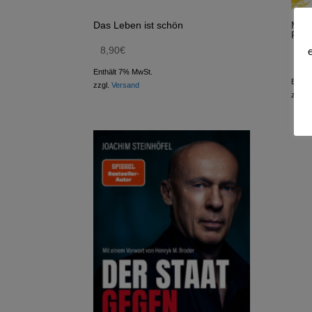
Das Leben ist schön
Melt
Repu
8,90
€
16
Enthält 7% MwSt.
Enthä
zzgl.
Versand
zzgl.