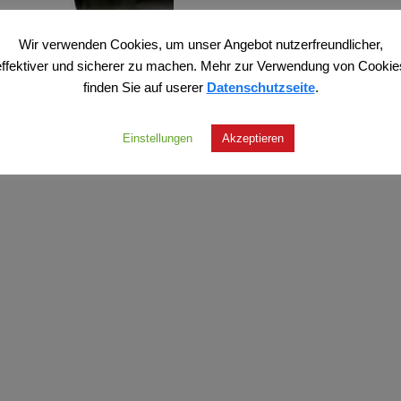
zer (Hg.) – Die hysterische
Selbstzerstörung
Wir verwenden Cookies, um unser Angebot nutzerfreundlicher,
blik
8,90
€
effektiver und sicherer zu machen. Mehr zur Verwendung von Cookie
Ursprünglicher
Aktueller
,97
€
10,00
€
finden Sie auf userer
Datenschutzseite
.
Enthält 7% MwSt.
Preis
Preis
lt 7% MwSt.
zzgl.
Versand
war:
ist:
Versand
16,97€
10,00€.
Einstellungen
Akzeptieren