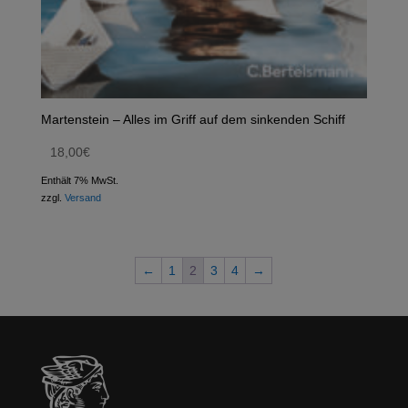
Martenstein – Alles im Griff auf dem sinkenden Schiff
18,00
€
Enthält 7% MwSt.
zzgl.
Versand
←
1
2
3
4
→