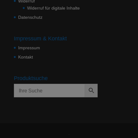
Widerruf
Widerruf für digitale Inhalte
Datenschutz
Impressum & Kontakt
Impressum
Kontakt
Produktsuche
Stölzle/Roth – Mut zum
Tichys Notizen –
Widerspruch
Notizbuch
X
.