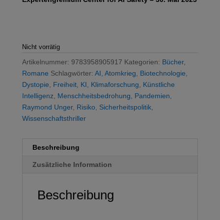
Nicht vorrätig
Artikelnummer:
9783958905917
Kategorien:
Bücher
,
Romane
Schlagwörter:
AI
,
Atomkrieg
,
Biotechnologie
,
Dystopie
,
Freiheit
,
KI
,
Klimaforschung
,
Künstliche
Intelligenz
,
Menschheitsbedrohung
,
Pandemien
,
Raymond Unger
,
Risiko
,
Sicherheitspolitik
,
Wissenschaftsthriller
Beschreibung
Zusätzliche Information
Beschreibung