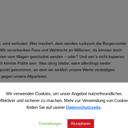
cht, wird verboten. Wer meckert, dem werden ruckzuck die Bürgerrechte
 Wir verschenken Pass und Wahlrecht an Millionen, da können doch
inten vom Wagen geschubst werden – oder? Und wer’s nicht kapieren
 könnte Politik sein. Was übrig bliebe, wäre allerdings weder
itpunkt gekommen, an dem wir wirklich unsere Werte verteidigen
 gegen unsere Altparteien.
t Macht und Existenz verteidigen statt unserer Werte, das hätte man
Wir verwenden Cookies, um unser Angebot nutzerfreundlicher,
nschlichten Sprache hetzt und mit Wörtern operiert, die wir nicht
ftspartei ade. Dass auch CDU und CSU viele Demonstrationen
effektiver und sicherer zu machen. Mehr zur Verwendung von Cookie
ar Demos, die sich gegen die Union selbst richten – Dummheit oder
finden Sie auf userer
Datenschutzseite
.
Einstellungen
Akzeptieren
 Demokratie. Wir führen das gerade in unserer neuen Talkshow „Streit-