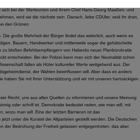
ldmittel beschneiden, das ist nicht demokratisch. Und es geht ja
olt sich bei der Werteunion und ihrem Chef Hans-Georg Maaßen; und
hmen, wird sie die nächste sein. Danach, liebe CDUler, seid ihr dran,
ei den Grünen.
n. Die große Mehrheit der Bürger findet das widerlich, auch wenn es
igen. Bauern, Handwerker und mittlerweile sogar die gehätschelte
ie zu bloßen Befehlsempfängern von Habecks neuer Planbürokratie
ckt entscheiden. Bei der Polizei kann man sich der Neutralität schon
issenschaft fallen als Hüter kultureller Werte weitgehend aus. Der
sgeheimdienst, der Wahlen beeinflussen will. Aber dass es anders
Die haben Sie mit Ihrer Unterstützung und wir mit unseren hartnäckigen
nser Recht, uns aus allen Quellen zu informieren und unsere Meinung
sinnig oder schrill ist. Demokratie bedeutet reden, wie man will, mit
wozu man will. Eine der letzten Barrieren ist das
etzt unter die Kuratel der Altparteien gestellt werden. Die Deutschen
en der Bedrohung der Freiheit gelassen entgegentreten, das aber