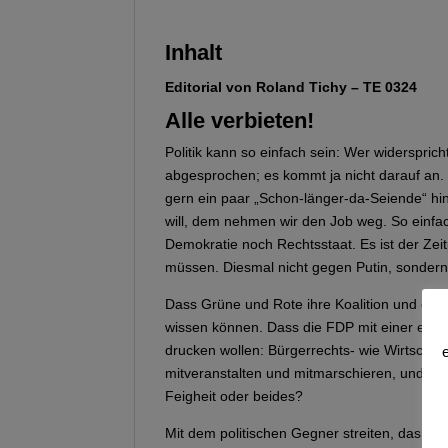
Inhalt
Editorial von Roland Tichy – TE 0324
Alle verbieten!
Politik kann so einfach sein: Wer widerspri
abgesprochen; es kommt ja nicht darauf an.
gern ein paar „Schon-länger-da-Seiende“ h
will, dem nehmen wir den Job weg. So einfach
Demokratie noch Rechtsstaat. Es ist der Ze
müssen. Diesmal nicht gegen Putin, sondern
Dass Grüne und Rote ihre Koalition und dami
wissen können. Dass die FDP mit einer entme
drucken wollen: Bürgerrechts- wie Wirtscha
mitveranstalten und mitmarschieren, und zw
Feigheit oder beides?
Mit dem politischen Gegner streiten, das ist