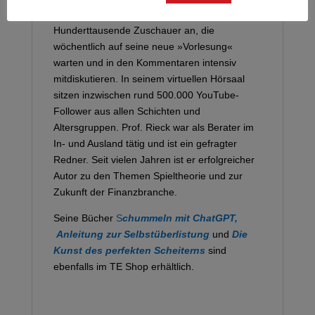
unscheinbares Experiment begann, zog bald
Hunderttausende Zuschauer an, die
wöchentlich auf seine neue »Vorlesung«
warten und in den Kommentaren intensiv
mitdiskutieren. In seinem virtuellen Hörsaal
sitzen inzwischen rund 500.000 YouTube-
Follower aus allen Schichten und
Altersgruppen. Prof. Rieck war als Berater im
In- und Ausland tätig und ist ein gefragter
Redner. Seit vielen Jahren ist er erfolgreicher
Autor zu den Themen Spieltheorie und zur
Zukunft der Finanzbranche.
Seine Bücher
S
chummeln mit ChatGPT,
Anleitung zur Selbstüberlistung
und
Die
Kunst des perfekten Scheiterns
sind
ebenfalls im TE Shop erhältlich.