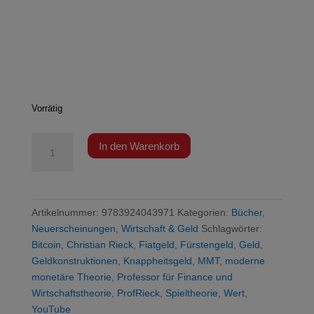
Vorrätig
Rieck
In den Warenkorb
-
Fürstengeld,
Fiatgeld,
Bitcoin
Artikelnummer:
9783924043971
Kategorien:
Bücher
,
Menge
Neuerscheinungen
,
Wirtschaft & Geld
Schlagwörter:
Bitcoin
,
Christian Rieck
,
Fiatgeld
,
Fürstengeld
,
Geld
,
Geldkonstruktionen
,
Knappheitsgeld
,
MMT
,
moderne
monetäre Theorie
,
Professor für Finance und
Wirtschaftstheorie
,
ProfRieck
,
Spieltheorie
,
Wert
,
YouTube