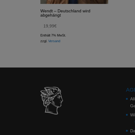
Wendt – Deutschland wird
abgehängt
19,99
€
Enthält 7% MwSt.
zzgl.
Versand
AGB
Al
Ge
Wi
Da