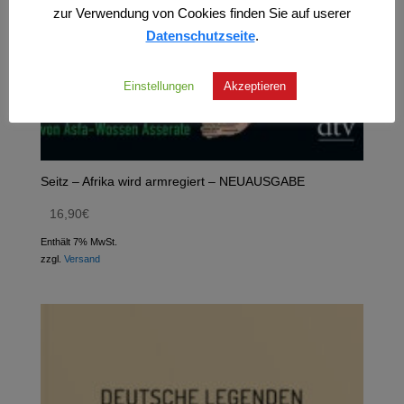
zur Verwendung von Cookies finden Sie auf userer
Datenschutzseite
.
Einstellungen
Akzeptieren
Seitz – Afrika wird armregiert – NEUAUSGABE
16,90
€
Enthält 7% MwSt.
zzgl.
Versand